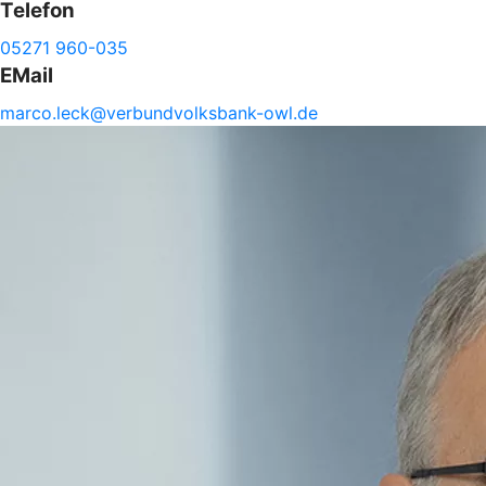
Telefon
05271 960-035
EMail
marco.
leck@
verbundvolksbank-
owl.de