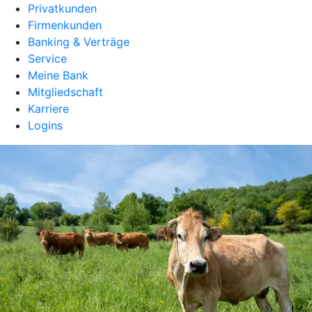
Privatkunden
Firmenkunden
Banking & Verträge
Service
Meine Bank
Mitgliedschaft
Karriere
Logins