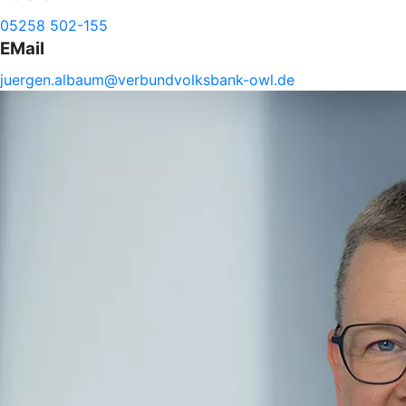
05258 502-155
EMail
juergen.
albaum@
verbundvolksbank-
owl.de