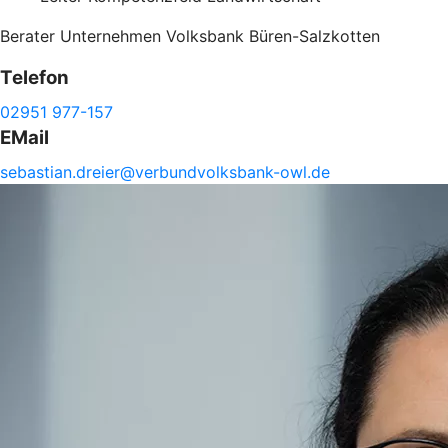
Berater Unternehmen Volksbank Büren-Salzkotten
Telefon
02951 977-157
EMail
sebastian.
dreier@
verbundvolksbank-
owl.de