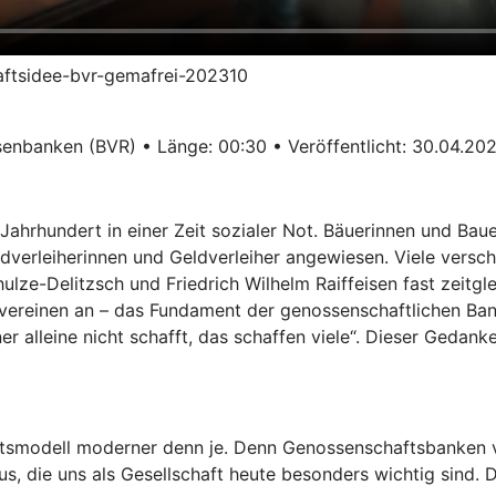
haftsidee-bvr-gemafrei-202310
enbanken (BVR) • Länge: 00:30 • Veröffentlicht: 30.04.20
ahrhundert in einer Zeit sozialer Not. Bäuerinnen und Ba
verleiherinnen und Geldverleiher angewiesen. Viele verschu
ze-Delitzsch und Friedrich Wilhelm Raiffeisen fast zeitglei
vereinen an – das Fundament der genossenschaftlichen Ban
er alleine nicht schafft, das schaffen viele“. Dieser Gedank
ftsmodell moderner denn je. Denn Genossenschaftsbanken v
, die uns als Gesellschaft heute besonders wichtig sind. Da