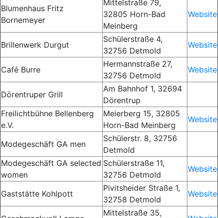
Mittelstraße 79,
Blumenhaus Fritz
32805 Horn-Bad
Website
Bornemeyer
Meinberg
Schülerstraße 4,
Brillenwerk Durgut
Website
32756 Detmold
Hermannstraße 27,
Café Burre
Website
32756 Detmold
Am Bahnhof 1, 32694
Dörentruper Grill
Dörentrup
Freilichtbühne Bellenberg
Meierberg 15, 32805
Website
e.V.
Horn-Bad Meinberg
Schülerstr. 8, 32756
Modegeschäft GA men
Detmold
Modegeschäft GA selected
Schülerstraße 11,
Website
women
32756 Detmold
Pivitsheider Straße 1,
Gaststätte Kohlpott
Website
32758 Detmold
Mittelstraße
35,