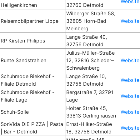
Website
Heiligenkirchen
32760 Detmold
Wilberger Straße 58,
Reisemobilpartner Lippe
32805 Horn-Bad
Website
Meinberg
Lange Straße
40,
RP Kirsten Philipps
32756 Detmold
Julius–Müller–Straße
Runte Sandstrahlen
12, 32816 Schieder–
Website
Schwalenberg
Schuhmode Riekehof -
Lange Straße
10,
Website
Filiale Detmold
32756 Detmold
Schuhmode Riekehof -
Bergstraße
7, 32791
Website
Filiale Lage
Lage
Holter Straße 45,
Schuh-Solle
Website
33813 Oerlinghausen
SonVida DIE PIZZA | Pasta
Ernst-Hilker-Straße
Website
| Bar - Detmold
18, 32758 Detmold