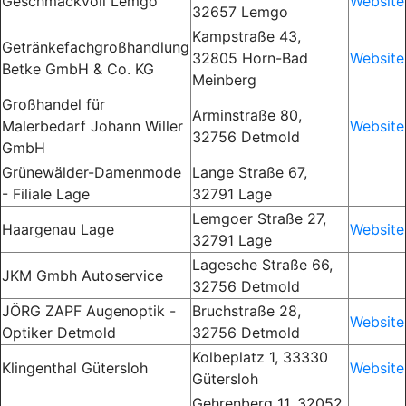
Geschmackvoll Lemgo
Website
32657 Lemgo
Kampstraße
43,
Getränkefachgroßhandlung
32805 Horn-Bad
Website
Betke GmbH & Co. KG
Meinberg
Großhandel für
Arminstraße 80,
Malerbedarf Johann Willer
Website
32756 Detmold
GmbH
Grünewälder-Damenmode
Lange Straße 67,
- Filiale Lage
32791 Lage
Lemgoer Straße 27,
Haargenau Lage
Website
32791 Lage
Lagesche Straße 66,
JKM Gmbh Autoservice
32756 Detmold
JÖRG ZAPF Augenoptik -
Bruchstraße
28,
Website
Optiker Detmold
32756 Detmold
Kolbeplatz 1, 33330
Klingenthal Gütersloh
Website
Gütersloh
Gehrenberg 11, 32052