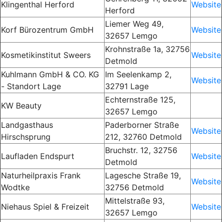
Klingenthal Herford
Website
Herford
Liemer Weg 49,
Korf Bürozentrum GmbH
Website
32657 Lemgo
Krohnstraße 1a, 32756
Kosmetikinstitut Sweers
Website
Detmold
Kuhlmann GmbH & CO. KG
Im Seelenkamp
2,
Website
- Standort Lage
32791 Lage
Echternstraße 125,
KW Beauty
32657 Lemgo
Landgasthaus
Paderborner Straße
Website
Hirschsprung
212, 32760 Detmold
Bruchstr. 12, 32756
Laufladen Endspurt
Website
Detmold
Naturheilpraxis Frank
Lagesche Straße 19,
Website
Wodtke
32756 Detmold
Mittelstraße 93,
Niehaus Spiel & Freizeit
Website
32657 Lemgo