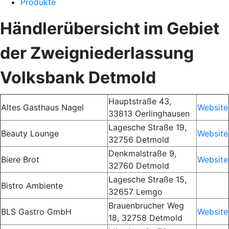
Produkte
Händlerübersicht im Gebiet
der Zweigniederlassung
Volksbank Detmold
Hauptstraße 43,
Altes Gasthaus Nagel
Website
33813 Oerlinghausen
Lagesche Straße 19,
Beauty Lounge
Website
32756 Detmold
Denkmalstraße 9,
Biere Brot
Website
32760 Detmold
Lagesche Straße 15,
Bistro Ambiente
32657 Lemgo
Brauenbrucher Weg
BLS Gastro GmbH
Website
18, 32758 Detmold