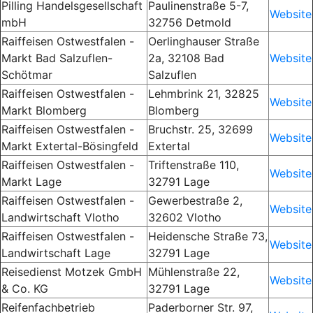
Pilling Handelsgesellschaft
Paulinenstraße 5-7,
Website
mbH
32756 Detmold
Raiffeisen Ostwestfalen -
Oerlinghauser Straße
Markt Bad Salzuflen-
2a, 32108 Bad
Website
Schötmar
Salzuflen
Raiffeisen Ostwestfalen -
Lehmbrink 21, 32825
Website
Markt Blomberg
Blomberg
Raiffeisen Ostwestfalen -
Bruchstr. 25, 32699
Website
Markt Extertal-Bösingfeld
Extertal
Raiffeisen Ostwestfalen -
Triftenstraße 110,
Website
Markt Lage
32791 Lage
Raiffeisen Ostwestfalen -
Gewerbestraße 2,
Website
Landwirtschaft Vlotho
32602 Vlotho
Raiffeisen Ostwestfalen -
Heidensche Straße 73,
Website
Landwirtschaft Lage
32791 Lage
Reisedienst Motzek GmbH
Mühlenstraße
22,
Website
& Co. KG
32791 Lage
Reifenfachbetrieb
Paderborner Str. 97,