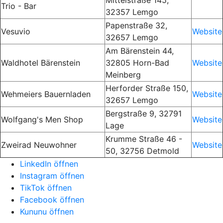
Mittelstraße 145,
Trio - Bar
32357 Lemgo
Papenstraße 32,
Vesuvio
Website
32657 Lemgo
Am Bärenstein 44,
Waldhotel Bärenstein
32805 Horn-Bad
Website
Meinberg
Herforder Straße 150,
Wehmeiers Bauernladen
Website
32657 Lemgo
Bergstraße 9, 32791
Wolfgang's Men Shop
Website
Lage
Krumme Straße 46 -
Zweirad Neuwohner
Website
50, 32756 Detmold
LinkedIn öffnen
Instagram öffnen
TikTok öffnen
Facebook öffnen
Kununu öffnen