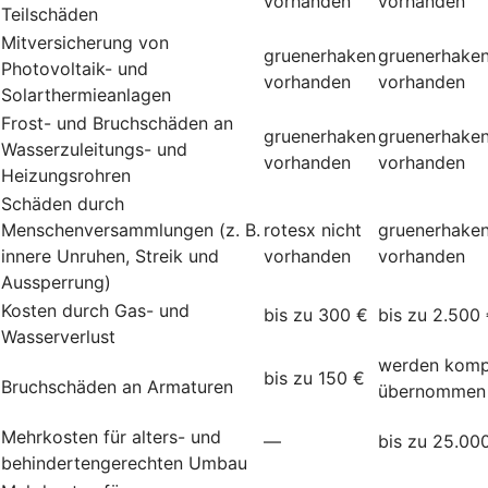
vorhanden
vorhanden
Teilschäden
Mitversicherung von
gruenerhaken
gruenerhake
Photovoltaik- und
vorhanden
vorhanden
Solarthermieanlagen
Frost- und Bruchschäden an
gruenerhaken
gruenerhake
Wasserzuleitungs- und
vorhanden
vorhanden
Heizungsrohren
Schäden durch
Menschenversammlungen (z. B.
rotesx
nicht
gruenerhake
innere Unruhen, Streik und
vorhanden
vorhanden
Aussperrung)
Kosten durch Gas- und
bis zu 300 €
bis zu 2.500
Wasserverlust
werden komp
bis zu 150 €
Bruchschäden an Armaturen
übernommen
Mehrkosten für alters- und
—
bis zu 25.00
behindertengerechten Umbau