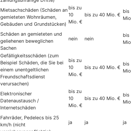
bis zu
Mietsachschäden (Schäden an
bis
10
bis zu 40 Mio. €
gemieteten Wohnräumen,
Mio
Mio. €
Gebäuden und Grundstücken)
Schäden an gemieteten und
bis
nein
nein
geliehenen beweglichen
Mio
Sachen
Gefälligkeitsschäden (zum
bis zu
Beispiel Schäden, die Sie bei
bis
10
bis zu 40 Mio. €
einem unentgeltlichen
Mio
Mio. €
Freundschaftsdienst
verursachen)
bis zu
Elektronischer
bis
10
bis zu 40 Mio. €
Datenaustausch /
Mio
Mio. €
Internetschäden
Fahrräder, Pedelecs bis 25
ja
ja
ja
km/h (nicht