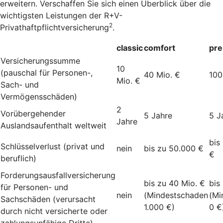
erweitern. Verschaffen Sie sich einen Überblick über die
wichtigsten Leistungen der R+V-
2
Privathaftpflichtversicherung
.
classic
comfort
pr
Versicherungssumme
10
(pauschal für Personen-,
40 Mio. €
100
Mio. €
Sach- und
Vermögensschäden)
2
Vorübergehender
5 Jahre
5 J
Jahre
Auslandsaufenthalt weltweit
bis
Schlüsselverlust (privat und
nein
bis zu 50.000 €
€
beruflich)
Forderungsausfallversicherung
bis zu 40 Mio. €
bis
für Personen- und
nein
(Mindestschaden
(Mi
Sachschäden (verursacht
1.000 €)
0 €
durch nicht versicherte oder
zahlungsunfähige Dritte)